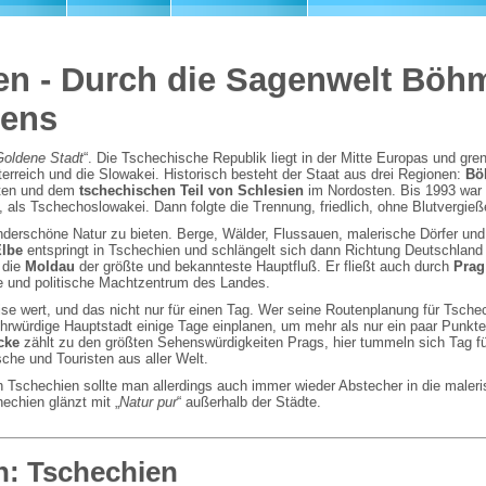
en - Durch die Sagenwelt Böh
rens
Goldene Stadt
“. Die Tschechische Republik liegt in der Mitte Europas und gre
erreich und die Slowakei. Historisch besteht der Staat aus drei Regionen:
Bö
ten und dem
tschechischen Teil von Schlesien
im Nordosten. Bis 1993 war
, als Tschechoslowakei. Dann folgte die Trennung, friedlich, ohne Blutvergieß
derschöne Natur zu bieten. Berge, Wälder, Flussauen, malerische Dörfer und
lbe
entspringt in Tschechien und schlängelt sich dann Richtung Deutschland
 die
Moldau
der größte und bekannteste Hauptfluß. Er fließt auch durch
Prag
che und politische Machtzentrum des Landes.
ise wert, und das nicht nur für einen Tag. Wer seine Routenplanung für Tschec
tehrwürdige Hauptstadt einige Tage einplanen, um mehr als nur ein paar Punkte
cke
zählt zu den größten Sehenswürdigkeiten Prags, hier tummeln sich Tag f
he und Touristen aus aller Welt.
h Tschechien sollte man allerdings auch immer wieder Abstecher in die maler
echien glänzt mit „
Natur pur
“ außerhalb der Städte.
n:
Tschechien