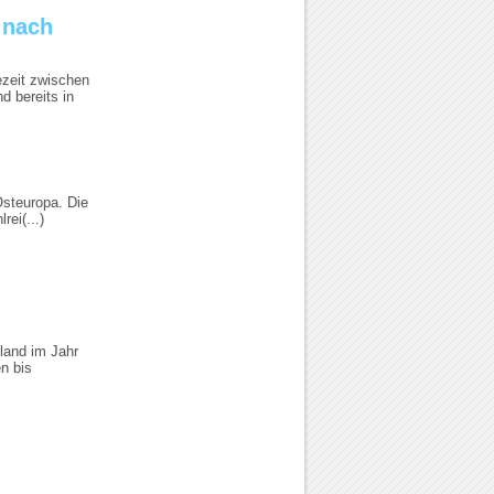
 nach
ezeit zwischen
d bereits in
Osteuropa. Die
rei(...)
land im Jahr
n bis