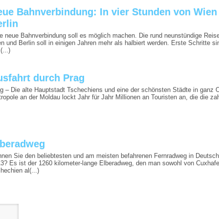
eue Bahnverbindung: In vier Stunden von Wien
rlin
e neue Bahnverbindung soll es möglich machen. Die rund neunstündige Reis
n und Berlin soll in einigen Jahren mehr als halbiert werden. Erste Schritte sin
(...)
usfahrt durch Prag
g – Die alte Hauptstadt Tschechiens und eine der schönsten Städte in ganz 
ropole an der Moldau lockt Jahr für Jahr Millionen an Touristen an, die die zahl
lberadweg
nen Sie den beliebtesten und am meisten befahrenen Fernradweg in Deutsch
3? Es ist der 1260 kilometer-lange Elberadweg, den man sowohl von Cuxhafe
hechien al(...)