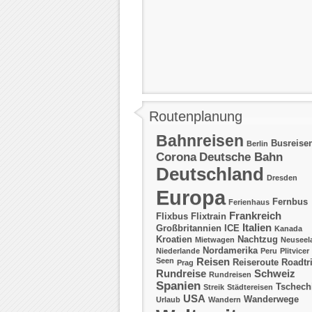
Routenplanung
Bahnreisen
Busreise
Berlin
Corona
Deutsche Bahn
Deutschland
Dresden
Europa
Fernbus
Ferienhaus
Frankreich
Flixbus
Flixtrain
Italien
Großbritannien
ICE
Kanada
Kroatien
Nachtzug
Mietwagen
Neuseel
Nordamerika
Niederlande
Peru
Plitvicer
Reisen
Seen
Reiseroute
Roadtr
Prag
Rundreise
Schweiz
Rundreisen
Spanien
Tschech
Streik
Städtereisen
USA
Wanderwege
Urlaub
Wandern