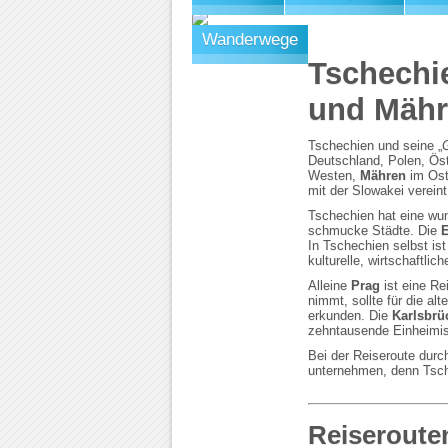
Wanderwege
Tschechi
und Mäh
Tschechien und seine „
Deutschland, Polen, Öst
Westen,
Mähren
im Os
mit der Slowakei vereint
Tschechien hat eine wun
schmucke Städte. Die
E
In Tschechien selbst ist
kulturelle, wirtschaftli
Alleine
Prag
ist eine Re
nimmt, sollte für die al
erkunden. Die
Karlsbrü
zehntausende Einheimisc
Bei der Reiseroute durc
unternehmen, denn Tsch
Reiseroute