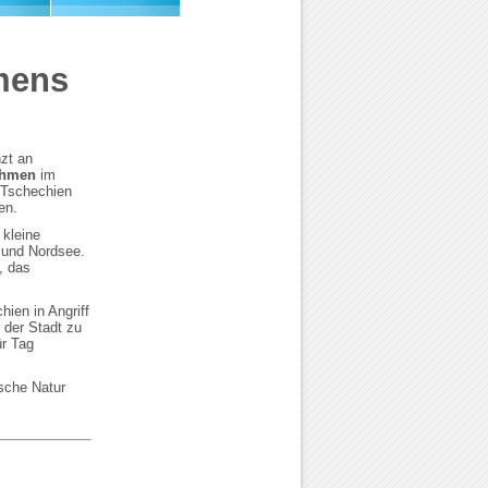
mens
nzt an
hmen
im
 Tschechien
en.
 kleine
 und Nordsee.
, das
hien in Angriff
 der Stadt zu
ür Tag
ische Natur