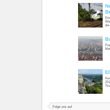
N
Be
Ein
Wie
die 
B
Pra
Met
E
Ken
201
Tsc
Folge uns auf