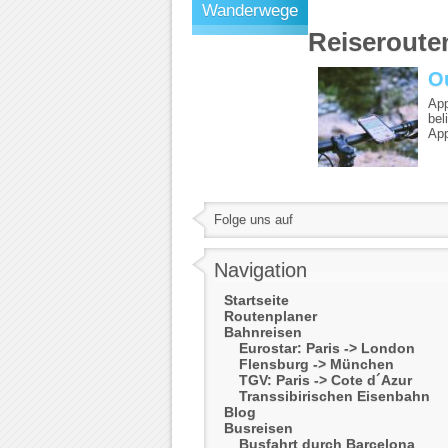
Wanderwege
Reiseroute
O
App
bel
App
Folge uns auf
Navigation
Startseite
Routenplaner
Bahnreisen
Eurostar: Paris -> London
Flensburg -> München
TGV: Paris -> Cote d´Azur
Transsibirischen Eisenbahn
Blog
Busreisen
Busfahrt durch Barcelona