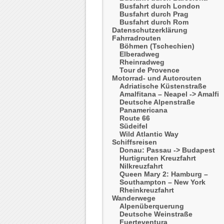
Busfahrt durch London
Busfahrt durch Prag
Busfahrt durch Rom
Datenschutzerklärung
Fahrradrouten
Böhmen (Tschechien)
Elberadweg
Rheinradweg
Tour de Provence
Motorrad- und Autorouten
Adriatische Küstenstraße
Amalfitana – Neapel -> Amalfi
Deutsche Alpenstraße
Panamericana
Route 66
Südeifel
Wild Atlantic Way
Schiffsreisen
Donau: Passau -> Budapest
Hurtigruten Kreuzfahrt
Nilkreuzfahrt
Queen Mary 2: Hamburg –
Southampton – New York
Rheinkreuzfahrt
Wanderwege
Alpenüberquerung
Deutsche Weinstraße
Fuerteventura