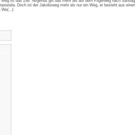
 Weg ist das Ziel. Nirgends gilt das mehr als auf dem Pilgerweg nach Santia
postela. Doch ist der Jakobsweg mehr als nur ein Weg, er besteht aus ein
 We(...)