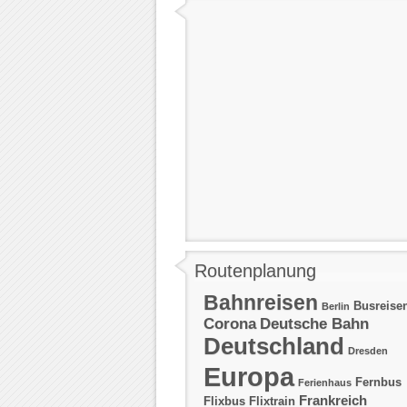
Routenplanung
Bahnreisen
Busreise
Berlin
Corona
Deutsche Bahn
Deutschland
Dresden
Europa
Fernbus
Ferienhaus
Frankreich
Flixbus
Flixtrain