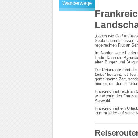
Wanderwege
Frankrei
Landscha
„Leben wie Gott in Frank
Seele baumeln lassen, w
regelrechten Flut an Se
Im Norden weite Felder
Ende. Dann die
Pyrenä
alten Burgen und Burgund
Die Reiseroute führt die
Liebe“
bekannt, ist Tour
gemeinsame Zeit, sonder
hierher, um den Eiffelt
Frankreich ist reich a
wie wichtig den Franzo
Auswahl.
Frankreich ist ein Urla
kommt jeder auf seine 
Reiseroute