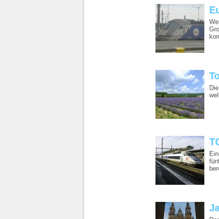
Eu
Wer
Gro
kom
T
Die
wel
TG
Ein
fün
bere
J