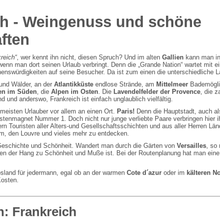
ch - Weingenuss und schöne
ften
reich“
, wer kennt ihn nicht, diesen Spruch? Und im alten
Gallien
kann man in 
enn man dort seinen Urlaub verbringt. Denn die „Grande Nation“ wartet mit ei
henswürdigkeiten auf seine Besucher. Da ist zum einen die unterschiedliche L
 und Wälder, an der
Atlantikküste
endlose Strände, am
Mittelmeer
Bademögli
en im Süden
, die
Alpen im Osten
. Die
Lavendelfelder der Provence
, die z
 und anderswo, Frankreich ist einfach unglaublich vielfältig.
 meisten Urlauber vor allem an einen Ort.
Paris!
Denn die Hauptstadt, auch a
istenmagnet Nummer 1. Doch nicht nur junge verliebte Paare verbringen hier i
n Touristen aller Alters-und Gesellschaftsschichten und aus aller Herren L
urm, den Louvre und vieles mehr zu entdecken.
n Geschichte und Schönheit. Wandert man durch die Gärten von
Versailles
, so
sen der Hang zu Schönheit und Muße ist. Bei der Routenplanung hat man eine
ubsland für jedermann, egal ob an der warmen
Cote d´azur
oder im
kälteren N
Kosten.
n:
Frankreich