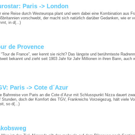
rostar: Paris -> London
 eine Reise durch Westeuropa plant und wem dabei eine Kombination aus Fr
ßbritannien vorschwebt, der macht sich natürlich darüber Gedanken, wie er 
mt, in d(...)
our de Provence
 “Tour de France”, wer kennt sie nicht? Das längste und berühmteste Radrenn
tweit bekannt und zieht seit 1903 Jahr für Jahr Millionen in ihren Bann, auch w
V: Paris -> Cote d´Azur
e Bahnreise von Paris an die Cote d´Azur mit Schlusspunkt Nizza dauert zwar
f Stunden, doch der Komfort des TGV, Frankreichs Vorzeigezug, hält viele Vo
it, so d(...)
akobsweg