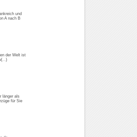
ankreich und
von A nach B
en der Welt ist
(...)
 länger als
rzüge für Sie