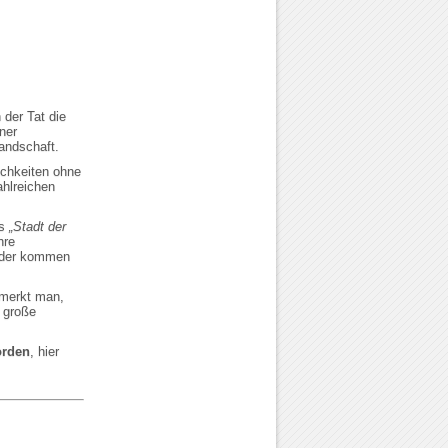
der Tat die
ner
andschaft.
chkeiten ohne
ahlreichen
ls
„Stadt der
hre
änder kommen
 merkt man,
 große
orden
, hier