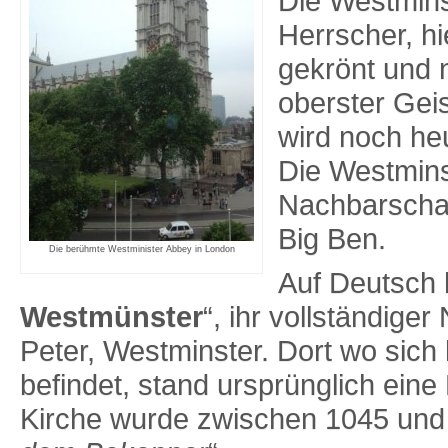
Die Westminst
Herrscher, hi
gekrönt und 
oberster Gei
wird noch heu
Die Westminst
Nachbarscha
Big Ben.
Die berühmte Westminister Abbey in London
Auf Deutsch h
Westmünster
“, ihr vollständige
Peter, Westminster. Dort wo sich
befindet, stand ursprünglich eine 
Kirche wurde zwischen 1045 und 