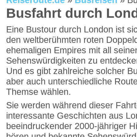
Reiseroute.de
»
Busreisen
» Bu
Busfahrt durch Lon
Eine Bustour durch London ist si
den weltberühmten roten Doppel
ehemaligen Empires mit all seine
Sehenswürdigkeiten zu entdecken, 
Und es gibt zahlreiche solcher B
aber auch unterschiedliche Route
Themse wählen.
Sie werden während dieser Fahr
interessante Geschichten aus L
beeindruckender 2000-jähriger Hi
hören und bekannte Sehenswürdi