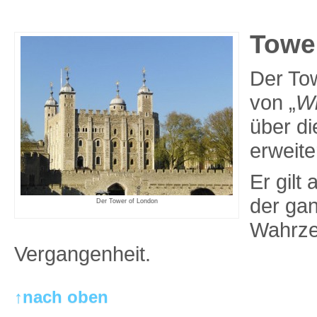
Towe
Der To
von „
Wi
über d
erweite
Er gilt
der gan
Der Tower of London
Wahrzei
Vergangenheit.
↑nach oben